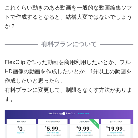
これくらい動きのある動画を一般的な動画編集ソフ
トで作成するとなると、結構大変ではないでしょう
か？
有料プランについて
FlexClipで作った動画を商用利用したいとか、フル
HD画像の動画を作成したいとか、1分以上の動画を
作成したいと思ったら、
有料プランに変更して、制限をなくす方法がありま
す。