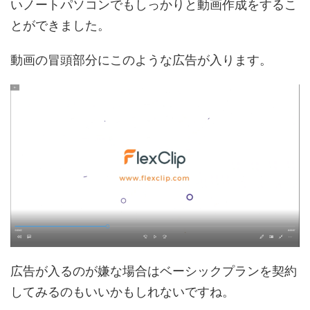
いノートパソコンでもしっかりと動画作成をするこ
とができました。
動画の冒頭部分にこのような広告が入ります。
広告が入るのが嫌な場合はベーシックプランを契約
してみるのもいいかもしれないですね。