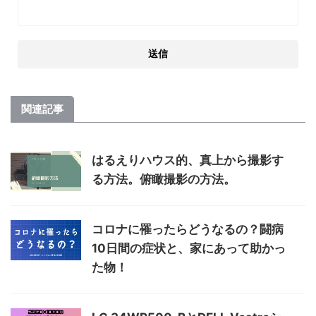
関連記事
はるえりハウス的、真上から撮影す
る方法。俯瞰撮影の方法。
コロナに罹ったらどうなるの？闘病
10日間の症状と、家にあって助かっ
た物！