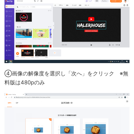
④画像の解像度を選択し「次へ」をクリック ※無
料版は480pのみ