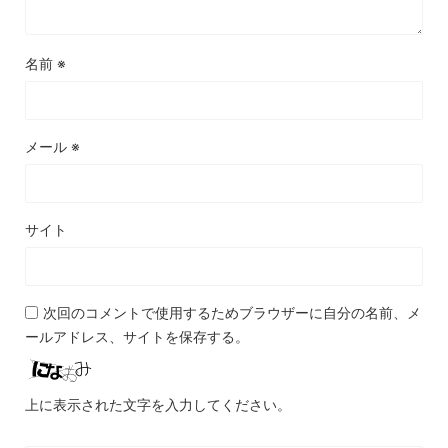
名前
※
メール
※
サイト
次回のコメントで使用するためブラウザーに自分の名前、メ
ールアドレス、サイトを保存する。
上に表示された文字を入力してください。