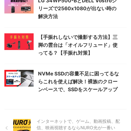
LG 34WP500-BとDELL Vostroシ
リーズで2560x1080が出ない時の
解決方法
【手振れしないで撮影する方法】三
脚の雲台は「オイルフリュード」使
ってる？【手振れ対策】
NVMe SSDの容量不足に困ってるな
らこれを使えば解決！裸族のクロー
ンベースで、SSDをスケールアップ
インターネットで、ゲーム、動画投稿、配
信、映画視聴するならNURO光が一番い