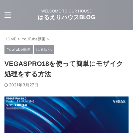
WELCOME TO OUR HOUSE
はるえりハウスBLOG
HOME
>
YouTube動画
>
YouTube動画
はる日記
VEGASPRO18を使って簡単にモザイク
処理をする方法
2021年3月27日